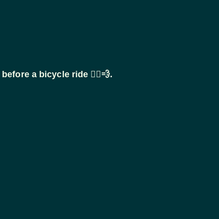
fore a bicycle ride 🚴‍♂️💨.