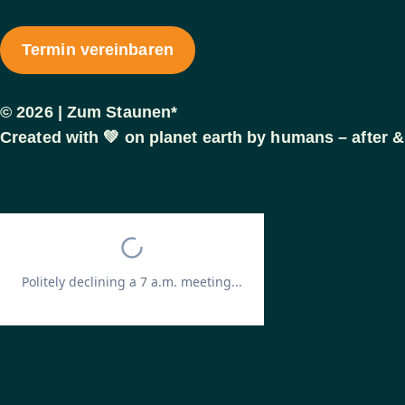
Termin vereinbaren
© 2026 | Zum Staunen*
Created with 💚 on planet earth by humans – after & be