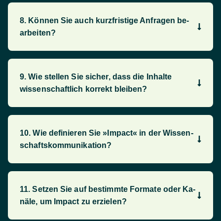
8. Können Sie auch kurz­fristi­ge An­frag­en be­
arbei­ten?
9. Wie stellen Sie sich­er, dass die In­hal­te
wissen­schaft­lich korrekt blei­ben?
10. Wie de­fi­nieren Sie »Im­pact« in der Wissen­
schafts­kom­mu­ni­ka­tion?
11. Setzen Sie auf be­stimm­te For­mate oder Ka­
näle, um Im­pact zu er­zie­len?