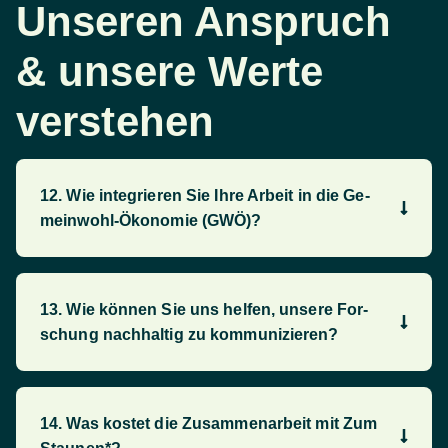
Unseren Anspruch
& unsere Werte
verstehen
12. Wie inte­grieren Sie Ihre Ar­beit in die Ge­
mein­wohl-­Öko­nom­ie (GWÖ)?
13. Wie können Sie uns hel­fen, un­sere For­
schung nach­hal­tig zu kommu­ni­zie­ren?
14. Was kostet die Zusammenarbeit mit Zum