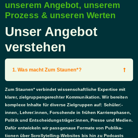
unserem Angebot, unserem
Prozess & unseren Werten​
Unser Angebot
verstehen
1. Was macht Zum Staunen*?
Zum Staunen* verbindet wissen­schaftliche Expertise mit
klarer, ziel­gruppen­­gerechter Kommuni­kation. Wir bereiten
komplexe Inhalte für diverse Ziel­gruppen auf: Schüler:­
innen, Lehrer:­­innen, Forschende in frühen Karriere­phasen,
Politik und Ent­schei­­dungs­träger­:­innen, Presse und Medien.
Dafür entwickeln wir pass­genaue Formate von Publika­
tionen über Scrolly­telling-­Websites bis hin zu Pod­casts