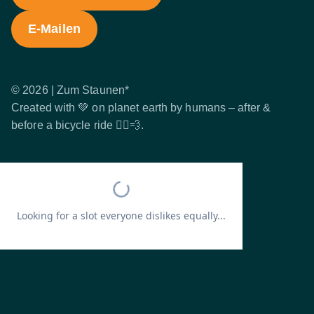
E-Mailen
© 2026 | Zum Staunen*
Created with 💚 on planet earth by humans – after &
before a bicycle ride 🚴‍♂️💨.