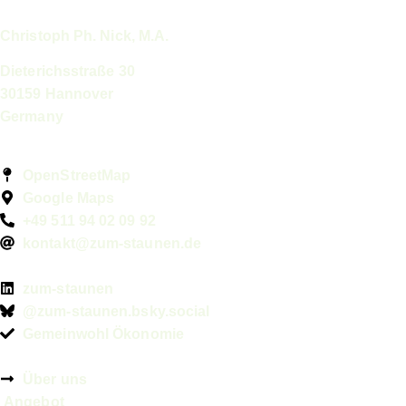
Christoph Ph. Nick, M.A.
Dieterichsstraße 30
30159 Hannover
Germany
OpenStreetMap
Google Maps
+49 511 94 02 09 92
kontakt@zum-staunen.de
zum-staunen
@zum-staunen.bsky.social
Gemeinwohl Ökonomie
Über uns
Angebot